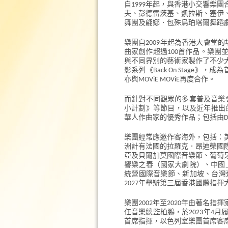
自1999年起，與香港小交響樂
夫、彭德雷茨基、凱拉斯、塞伊
舞團及翩娜．包殊烏珀塔爾舞蹈
樂團自2009年起為香港大會堂
曲家創作超過100首作品。樂團
與不同界別的藝術家製作了不少大
影系列《Back On Stage》，
亦與MOViE MOViE再度合作。
而針對不同觀眾的多套普及音樂
小計劃》等節目，以及近年推出的《T
華人作曲家的優秀作品；包括由D
樂團經常應邀作客海外，包括：
洲計有法國的拉羅克．昂迪榮國
亞及貝爾加莫國際音樂節、葡萄
響樂之春（國家大劇院）、中國
統營國際音樂節、新加坡、台灣巡
2027年舉辦第三屆香港國際指
樂團2002年至2020年由著
任音樂總監柏鵬，於2023年4
首席指揮，以色列室樂團首席客