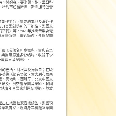
高特、赫姆森、麥米蘭、納卡里亞科
、紐約市芭蕾舞團、斯圖加特芭蕾
。
提供創作平台，曾委約本地及海外作
為古典音樂創造新的可能性。樂團又
正轉》等。2020年推出音樂會電
s Art盛夏藝術祭」電影節後，今個樂季
》和《我個名叫麥兜兜．古典音樂
新色彩。樂團灌錄過多套唱片，收錄不少
一屋寶貝音樂廳》。
洲的巴西、阿根廷及烏拉圭；在歐
多芬復活節音樂節、意大利布雷西
堡、奧地利、西班牙；北京中國交
樂祭及亞洲交響樂團音樂節、韓國
為本地青年音樂家創造新機遇，並於
年起出任樂團桂冠音樂總監。樂團現
及音樂教育家，現時身兼科隆室樂團