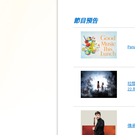
節目預告
Pa
拉闊
22.8
傳承巴