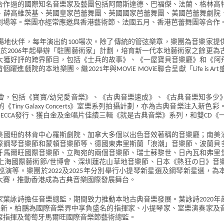
團合作過的國際知名音樂家及藝團包括阿爾斯達德、巴福傑、法蘭、格林
、薛高維茨基、英國皇家芭蕾舞團、英國國家芭蕾舞團、美國芭蕾舞劇院
劇場等。樂團亦經常應邀與香港藝術節、法國五月、香港芭蕾舞團等合作
的場地伙伴，每年演出約100場次。除了傳統的管弦樂章，樂團為音樂家
並於2006年起舉辦「駐團藝術家」計劃，培育新一代本地藝術家之餘更
獲好評的跨界節目，包括《士兵的故事》、《一屋寶貝音樂廳》和《阿飛
成為首個躍進戲院的本地樂團。繼2021年與MOViE MOViE聯合呈獻「Life i
會，包括《寶寶/幼兒愛音樂》、《古典音樂速成》、《古典音樂知多少
iny Galaxy Concerts》室樂系列拍攝計劃，亦為古典音樂注入
ECCA發行、獲白金及金唱片佳績三輯《就是古典音樂》系列，和雙CD《
美國紐約林肯中心羅斯劇院、加拿大多個以出色音效著稱的音樂廳；南美
際鋼琴音樂節和蒙頓音樂節等、德國東弗里斯蘭「浪潮」音樂節、波蘭貝
牙馬爾旺國際音樂節、立陶宛的兩個音樂節、瑞士蘇黎世、日內瓦和弗里
上海國際藝術節/世博會、深圳蓮花山草地音樂節、日本《熱狂の日》音
演等。樂團於2022及2025年分別舉行小提琴新星選及鋼琴新星選，
揮大賽，推動香港成為古典音樂國際發展舞台。
名指揮家葉詠詩擔任音樂總監，期間致力推動本地古典音樂發展。葉詠詩2020
月履新。柏鵬為國際音樂界中享負盛名的指揮家、小提琴家、室樂演奏家
席指揮及葡萄牙馬爾旺國際音樂節藝術總監。