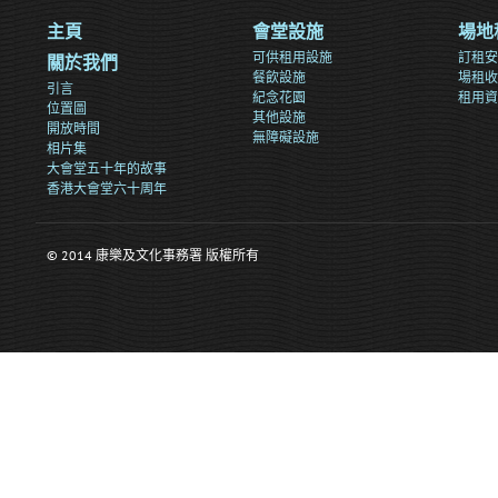
主頁
會堂設施
場地
可供租用設施
訂租安
關於我們
餐飲設施
場租收
引言
紀念花園
租用資
位置圖
其他設施
開放時間
無障礙設施
相片集
大會堂五十年的故事
香港大會堂六十周年
© 2014 康樂及文化事務署 版權所有
>