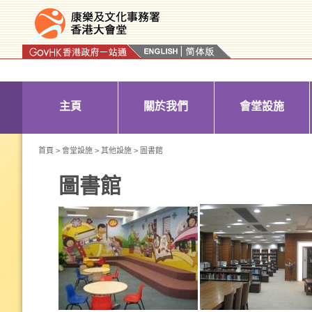
按“Tab”進入菜單
主頁
關於我們
會堂設施
首頁
>
會堂設施
>
其他設施
> 圖書館
圖書館