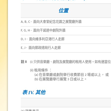
位置
A, B, C -
面向大會堂紀念花園之展
覽廳外牆
F, G, H -
面向干諾道中劇院外牆
D, I -
面向維多利亞港行人走廊
E, J -
面向郵政總局行人走廊
註 8
(i)
只供音樂廳、劇院及展覽廳的租用人使用。如有適當位
(ii) 租用條件 ：
(a) 在音樂廳或劇院舉行收費節目 2 場或以上， 或
(b) 在展覽廳舉行展覽 3 日或以上。
表 IV. 其他