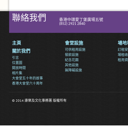
聯絡我們
香港中環愛丁堡廣場五號
(852) 2921 2840
主頁
會堂設施
場地
可供租用設施
訂租安
關於我們
餐飲設施
場租收
引言
紀念花園
租用資
位置圖
其他設施
開放時間
無障礙設施
相片集
大會堂五十年的故事
香港大會堂六十周年
© 2014 康樂及文化事務署 版權所有
>