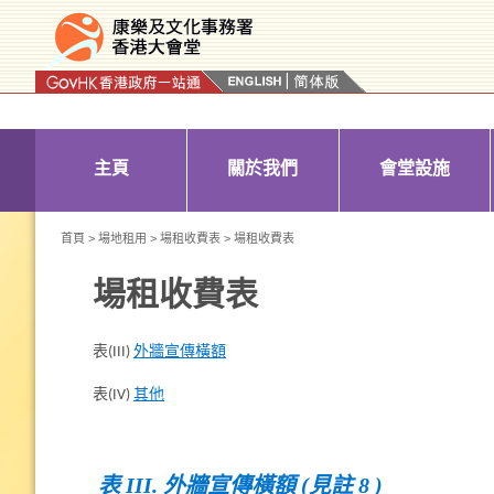
按“Tab”進入菜單
主頁
關於我們
會堂設施
首頁
>
場地租用
>
場租收費表
> 場租收費表
場租收費表
表(III)
外牆宣傳橫額
表(IV)
其他
表 III. 外牆宣傳橫額 (見註 8 )