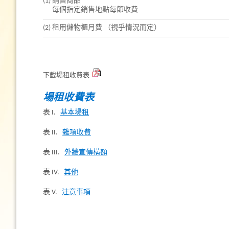
(1) 銷售商品
每個指定銷售地點每節收費
(2) 租用儲物櫃月費 （視乎情況而定）
下載場租收費表
場租收費表
表 I.
基本場租
表 II.
雜項收費
表 III.
外牆宣傳橫額
表 IV.
其他
表 V.
注意事項